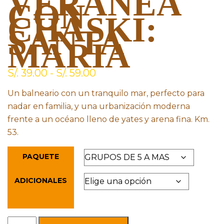
VERANEA
CON
CHASKI:
SANTA
MARIA
S/.
39.00
-
S/.
59.00
Un balneario con un tranquilo mar, perfecto para
nadar en familia, y una urbanización moderna
frente a un océano lleno de yates y arena fina. Km.
53.
PAQUETE
ADICIONALES