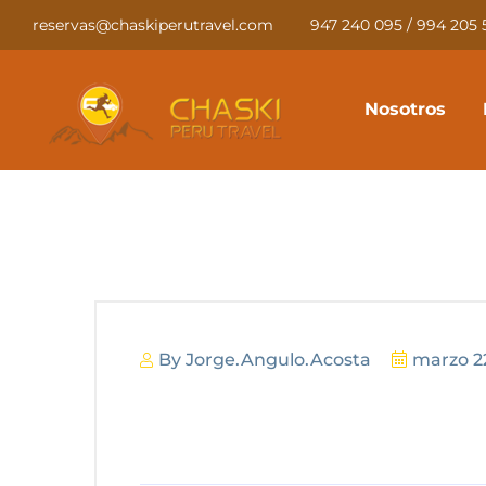
reservas@chaskiperutravel.com
947 240 095 / 994 205 
Nosotros
By
Jorge.angulo.acosta
marzo 2