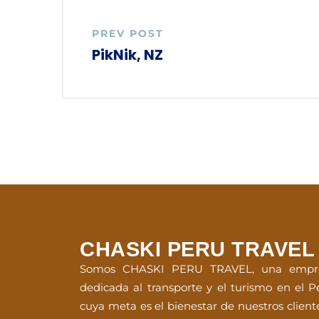
PREV POST
PikNik, NZ
CHASKI PERU TRAVEL
Somos CHASKI PERU TRAVEL, una empr
dedicada al transporte y el turismo en el P
cuya meta es el bienestar de nuestros client