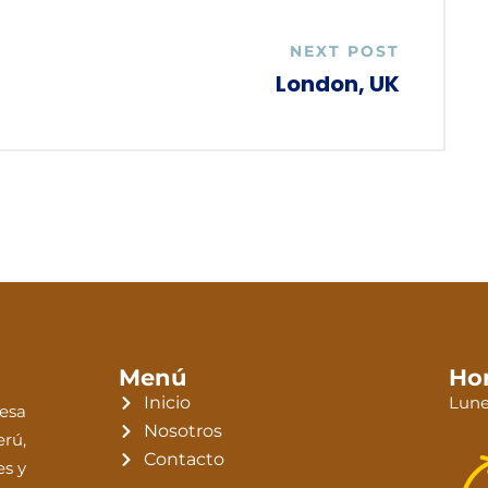
NEXT POST
London, UK
Menú
Hor
Inicio
Lune
esa
Nosotros
erú,
Contacto
es y