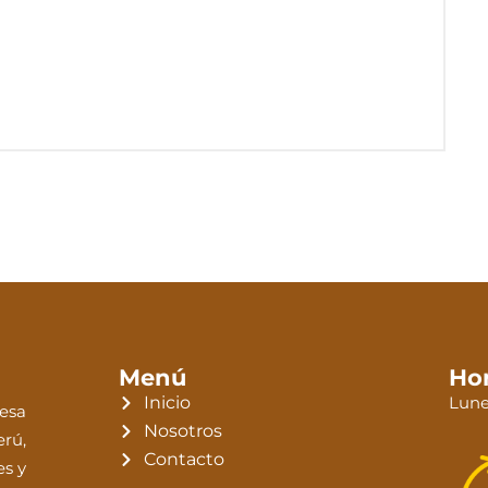
Menú
Hor
Inicio
Lune
esa
Nosotros
erú,
Contacto
es y