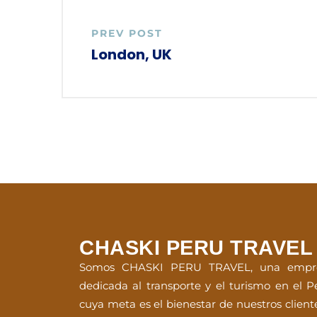
PREV POST
London, UK
CHASKI PERU TRAVEL
Somos CHASKI PERU TRAVEL, una empr
dedicada al transporte y el turismo en el P
cuya meta es el bienestar de nuestros client