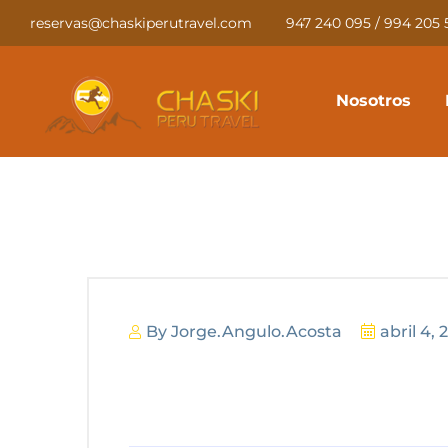
reservas@chaskiperutravel.com
947 240 095 / 994 205 
Nosotros
By
Jorge.angulo.acosta
abril 4,